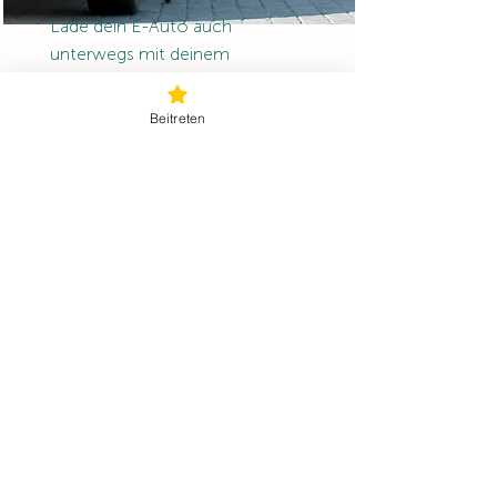
Lade dein E-Auto auch
unterwegs mit deinem
eigenen grünen Strom.
Beitreten
mehr...
Noch Fragen?
Lass uns gemeinsam mehr erreichen!
Jetzt Kontakt aufnehmen!
service@energyfamily.at
Graben 62,
3300 Amstetten