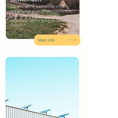
Du und deine Gemeinde wollt
wissen, wo euer Strom herkommt
und wünscht euch sichere,
regionale Versorgung zu fairen
Preisen?
Mehr Info