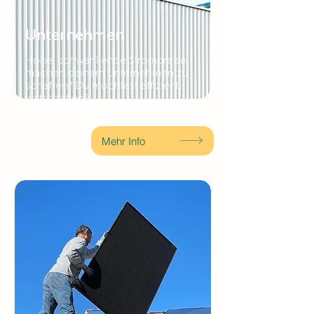
Unternehmen
Hohe, schwankende Strompreise
machen deinem Unternehmen zu
schaffen? Du möchtest effizient
wirtschaften?
Mehr Info