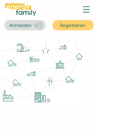
Anmelden
Registrieren
Die passende
Lösung - für DICH!
Jeder kann vom Strom Teilen
profitieren - egal ob mit eigener PV-
Anlage oder ohne, egal ob
Privathaushalt, Unternehmen oder
Gemeinde.
Wir bieten maßgeschneiderte
Lösungen und fundiertes Fachwissen.
Finde heraus, wie DU profitieren
kannst!