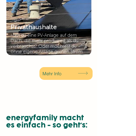
Privathaushalte
Hast du eine PV-Anlage auf dem
Dach, die mehr produziert als du
verbrauchst? Oder möchtest du
ohne eigene Anlage grünen Strom
nutzen?
Mehr Info
energyfamily macht
es einfach - so geht's: