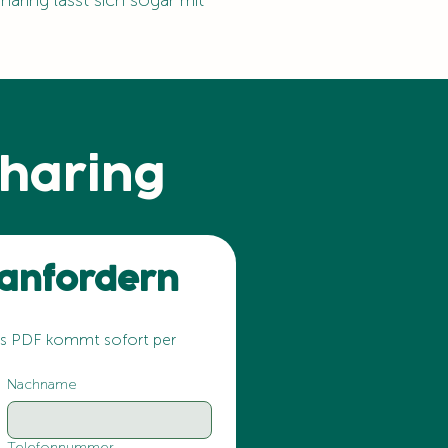
aring lässt sich sogar mit
Sharing
anfordern
as PDF kommt sofort per 
Nachname
Telefonnummer