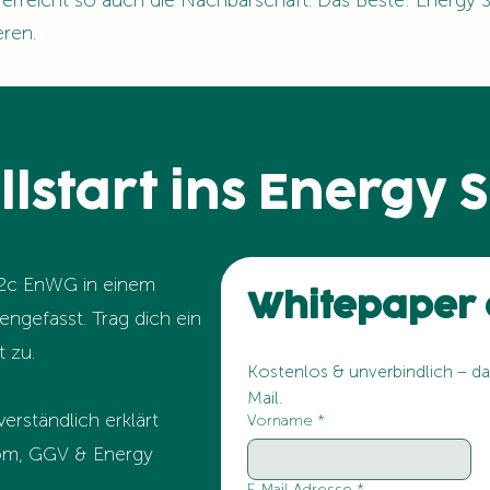
 erreicht so auch die Nachbarschaft. Das Beste: Energy Sh
ren.
llstart ins Energy 
42c EnWG in einem
Whitepaper 
gefasst. Trag dich ein
t zu.
Kostenlos & unverbindlich – d
Mail.
rständlich erklärt
Vorname
*
rom, GGV & Energy
E-Mail-Adresse
*