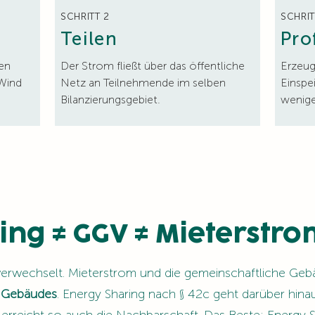
SCHRITT 2
SCHRIT
Teilen
Pro
en
Der Strom fließt über das öffentliche
Erzeuge
 Wind
Netz an Teilnehmende im selben
Einspe
Bilanzierungsgebiet.
wenige
ing ≠ GGV ≠ Mieterstr
verwechselt. Mieterstrom und die gemeinschaftliche Ge
s Gebäudes
. Energy Sharing nach § 42c geht darüber hina