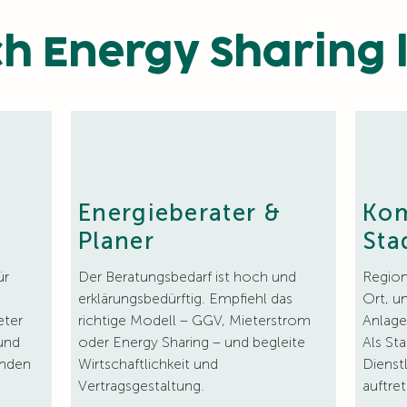
ch Energy Sharing 
Energieberater &
Ko
Planer
Sta
ür
Der Beratungsbedarf ist hoch und
Region
erklärungsbedürftig. Empfiehl das
Ort, u
eter
richtige Modell – GGV, Mieterstrom
Anlage
und
oder Energy Sharing – und begleite
Als Sta
unden
Wirtschaftlichkeit und
Dienst
Vertragsgestaltung.
auftret