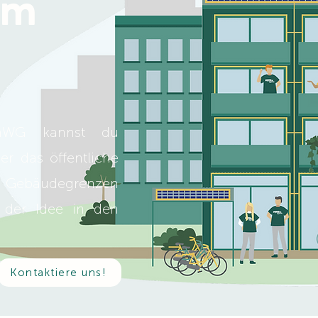
om
nWG kannst du
r das öffentliche
r Gebäudegrenzen
 der Idee in den
Kontaktiere uns!