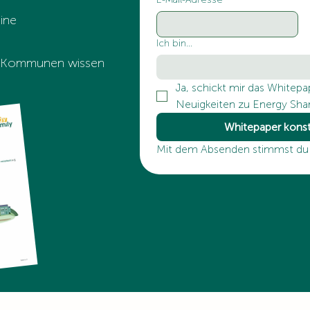
ine
Ich bin...
 & Kommunen wissen
Ja, schickt mir das Whitepa
Neuigkeiten zu Energy Shar
Whitepaper konst
Mit dem Absenden stimmst du 