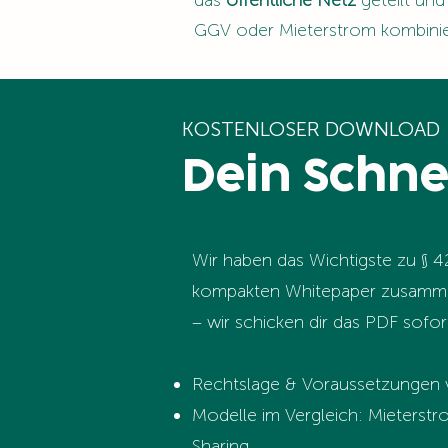
das
öffentliche Netz
geteilt und
GGV oder Mieterstrom kombinie
KOSTENLOSER DOWNLOAD
Dein Schne
Wir haben das Wichtigste zu § 
kompakten Whitepaper zusammen
– wir schicken dir das PDF sofor
Rechtslage & Voraussetzungen ve
Modelle im Vergleich: Mieterst
Sharing