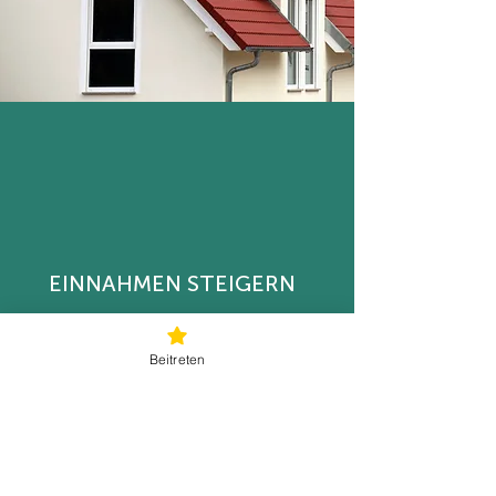
EINNAHMEN STEIGERN
Lege den Preis für deinen
überschüssigen Strom selbst fest
Beitreten
und erziele Einnahmen ohne
Mehraufwand.