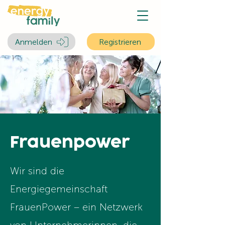
Anmelden
Registrieren
Frauenpower
Wir sind die
Energiegemeinschaft
FrauenPower – ein Netzwerk