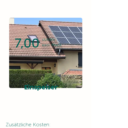
7,00
ct/kWh
excl. MwSt.
Einspeiser
​Zusätzliche Kosten: