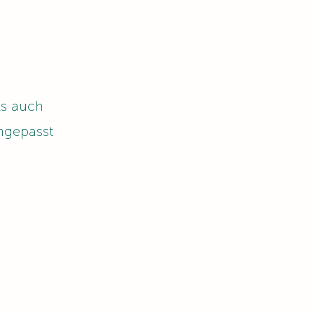
ls auch
angepasst