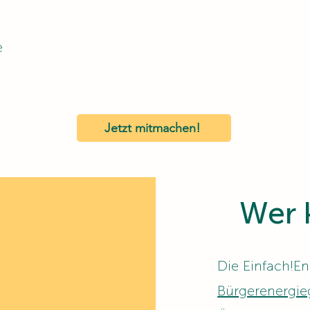
e
Jetzt mitmachen!
Wer 
​Die Einfach!E
Bürgerenergie