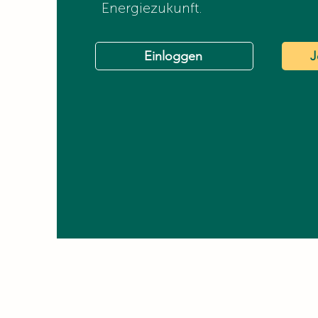
Energiezukunft.
Einloggen
J