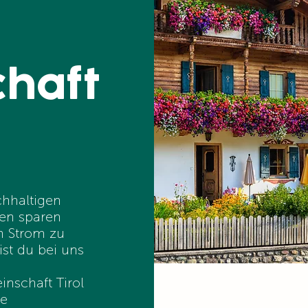
haft
chhaltigen
ten sparen
n Strom zu
ist du bei uns
inschaft Tirol
ge