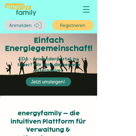
Anmelden
Registrieren
Einfach
Energiegemeinschaft!
EDA - Anwenderportal zu
teuer? Wir sind die bessere
Alternative!
Jetzt umsteigen!
energyfamily – die
intuitiven Plattform für
Verwaltung &