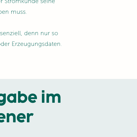
er Stromkunde seine
eben muss.
senziell, denn nur so
oder Erzeugungsdaten.
gabe im
iener