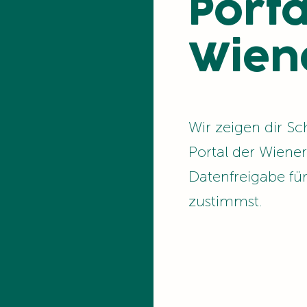
Porta
Wien
Wir zeigen dir Sch
Portal der Wiene
Datenfreigabe fü
zustimmst.