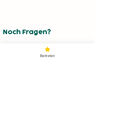
Noch Fragen?
Lass uns gemeinsam mehr erreichen!
Beitreten
Jetzt Kontakt aufnehmen!
service@energyfamily.at
Graben 62,
3300 Amstetten
ÜBER UNS
Projekte