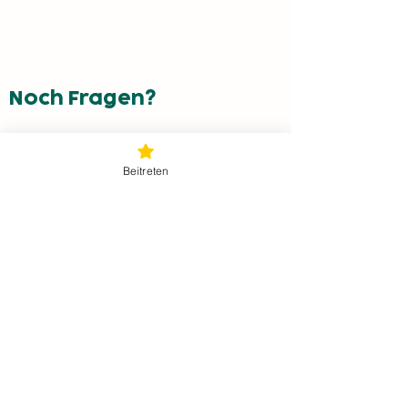
Noch Fragen?
Lass uns gemeinsam mehr erreichen!
Beitreten
Jetzt Kontakt aufnehmen!
service@energyfamily.at
Graben 62,
3300 Amstetten
ÜBER UNS
Projekte