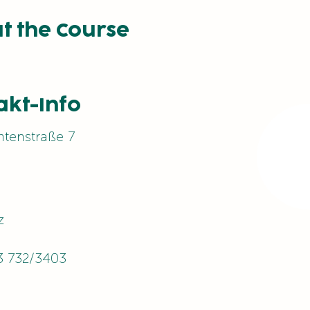
t the Course
akt-Info
htenstraße 7
z
3 732/3403