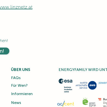
www.linznetz.at
hen!
n!
ÜBER UNS
ENERGYFAMILY WIRD UN
FAQs
Für Wen?
Informieren
News