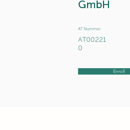
GmbH
AT Nummer
AT00221
0
Enroll