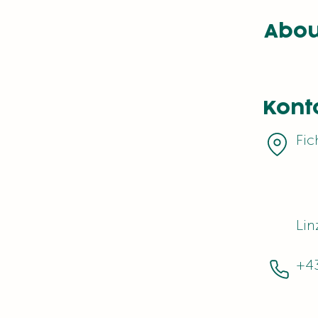
Abou
Kont
Fic
Lin
+4