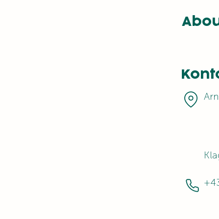
Abou
Kont
Arn
Kla
+4