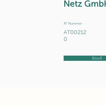
Netz Gmb
AT Nummer
AT00212
0
Enroll