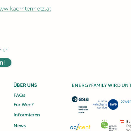
www.kaerntennetz.at
hen!
n!
ÜBER UNS
ENERGYFAMILY WIRD UN
FAQs
Für Wen?
Informieren
News