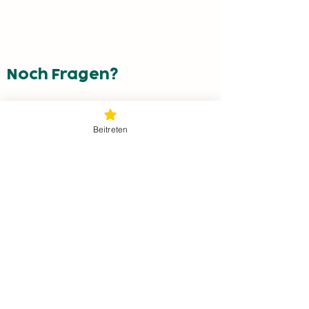
Noch Fragen?
Lass uns gemeinsam mehr erreichen!
Beitreten
Jetzt Kontakt aufnehmen!
service@energyfamily.at
Graben 62,
3300 Amstetten
ÜBER UNS
Projekte