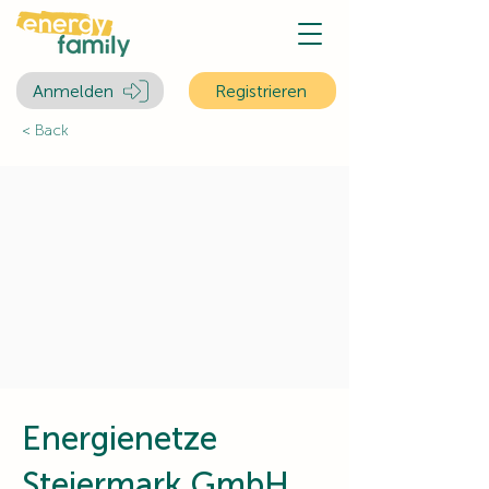
Anmelden
Registrieren
< Back
Energienetze
Steiermark GmbH